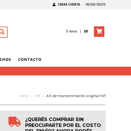
CREAR CUENTA
-
INICIAR SESIÓN
0
Items
|
$0
UCHOS
CONTACTO
Inicio
-
HP
-
Kit de mantenimiento original HP
¿QUERÉS COMPRAR SIN
PREOCUPARTE POR EL COSTO