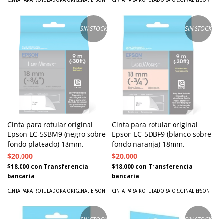
CINTA PARA ROTULADORA ORIGINAL EPSON
CINTA PARA ROTULADORA ORIGINAL EPSON
SIN STOCK
SIN STOCK
Cinta para rotular original
Cinta para rotular original
Epson LC-5SBM9 (negro sobre
Epson LC-5DBF9 (blanco sobre
fondo plateado) 18mm.
fondo naranja) 18mm.
$20.000
$20.000
$18.000
con
Transferencia
$18.000
con
Transferencia
bancaria
bancaria
CINTA PARA ROTULADORA ORIGINAL EPSON
CINTA PARA ROTULADORA ORIGINAL EPSON