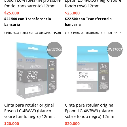
Epson LC-4TBN9 (negro sobre
Epson LC-4PBQ5 (negro sobre
fondo transparente) 12mm
fondo rosa) 12mm.
$25.000
$25.000
$22.500
con
Transferencia
$22.500
con
Transferencia
bancaria
bancaria
CINTA PARA ROTULADORA ORIGINAL EPSON
CINTA PARA ROTULADORA ORIGINAL EPSON
SIN STOCK
SIN STOCK
Cinta para rotular original
Cinta para rotular original
Epson LC-4BWV9 (blanco
Epson LC-4WBW9 (blanco
sobre fondo negro) 12mm.
sobre fondo negro) 12mm
$20.000
$20.000