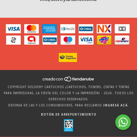
COPYRIGHT DELIVERY CARTUCHOS ¡CARTUCHOS, TONERS, CINTAS Y TINTAS
PARA IMPRESORAS, LA FIESTA DEL COLOR Y LA IMPRESIÓN! - 2026. TODOS LOS
DERECHOS RESERVADOS.
DEFENSA DE LAS Y LOS CONSUMIDORES. PARA RECLAMOS
INGRESÁ ACÁ.
BOTÓN DE ARREPENTIMIENTO