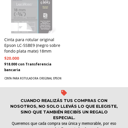
Cinta para rotular original
Epson LC-5SBE9 (negro sobre
fondo plata mate) 18mm
$20.000
$18.000
con
Transferencia
bancaria
CINTA PARA ROTULADORA ORIGINAL EPSON
CUANDO REALIZÁS TUS COMPRAS CON
NOSOTROS, NO SOLO LLEVÁS LO QUE ELEGISTE,
SINO QUE TAMBIÉN RECIBÍS UN REGALO
ESPECIAL.
Queremos que cada compra sea única y memorable, por eso