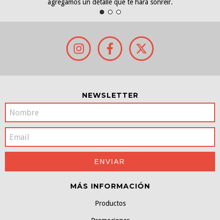
agregamos un detalle que te hará sonreír.
NEWSLETTER
MÁS INFORMACIÓN
Productos