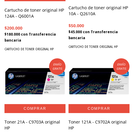
Cartucho de toner original HP
Cartucho de toner original HP
10A - Q2610A
124A - Q6001A
$50.000
$200.000
$45.000
con
Transferencia
$180.000
con
Transferencia
bancaria
bancaria
CARTUCHO DE TONER ORIGINAL HP
CARTUCHO DE TONER ORIGINAL HP
ENVÍO
ENVÍO
GRATIS
GRATIS
Toner 21A - C9703A original
Toner 121A - C9702A original
HP
HP