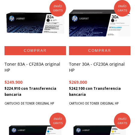
ENVÍO
ENVÍO
GRATIS
GRATIS
Toner 30A - CF230A original
Toner 83A - CF283A original
HP
HP
$269.000
$249.900
$242.100
con
Transferencia
$224.910
con
Transferencia
bancaria
bancaria
CARTUCHO DE TONER ORIGINAL HP
CARTUCHO DE TONER ORIGINAL HP
ENVÍO
ENVÍO
GRATIS
GRATIS