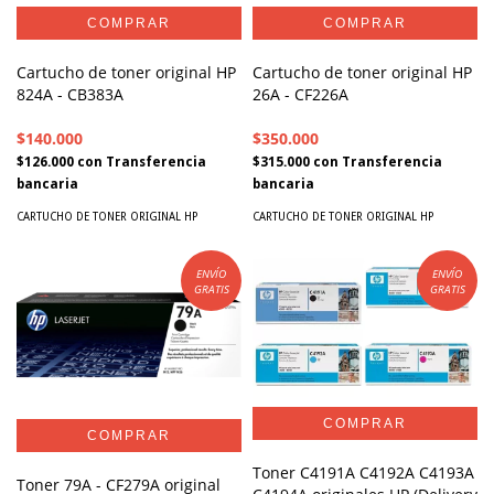
Cartucho de toner original HP
Cartucho de toner original HP
824A - CB383A
26A - CF226A
$140.000
$350.000
$126.000
con
Transferencia
$315.000
con
Transferencia
bancaria
bancaria
CARTUCHO DE TONER ORIGINAL HP
CARTUCHO DE TONER ORIGINAL HP
ENVÍO
ENVÍO
GRATIS
GRATIS
Toner C4191A C4192A C4193A
Toner 79A - CF279A original