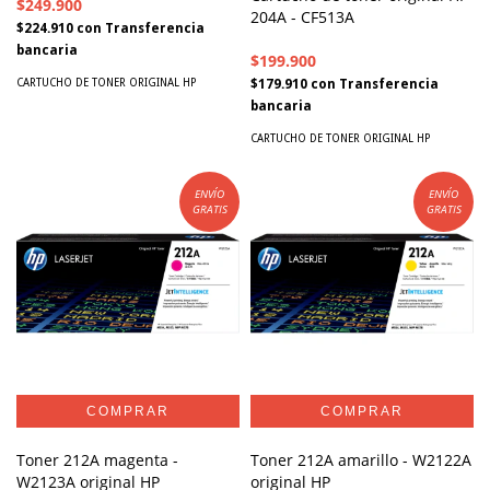
$249.900
204A - CF513A
$224.910
con
Transferencia
bancaria
$199.900
$179.910
con
Transferencia
CARTUCHO DE TONER ORIGINAL HP
bancaria
CARTUCHO DE TONER ORIGINAL HP
ENVÍO
ENVÍO
GRATIS
GRATIS
Toner 212A magenta -
Toner 212A amarillo - W2122A
W2123A original HP
original HP