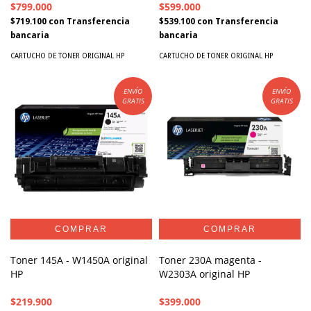
$799.000
$599.000
$719.100
con
Transferencia
$539.100
con
Transferencia
bancaria
bancaria
CARTUCHO DE TONER ORIGINAL HP
CARTUCHO DE TONER ORIGINAL HP
ENVÍO
ENVÍO
GRATIS
GRATIS
Toner 145A - W1450A original
Toner 230A magenta -
HP
W2303A original HP
$219.900
$399.000