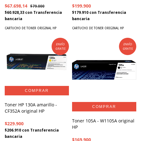
$67.698,14
$199.900
$79.000
$60.928,33
con
Transferencia
$179.910
con
Transferencia
bancaria
bancaria
CARTUCHO DE TONER ORIGINAL HP
CARTUCHO DE TONER ORIGINAL HP
ENVÍO
ENVÍO
GRATIS
GRATIS
Toner HP 130A amarillo -
CF352A original HP
Toner 105A - W1105A original
$229.900
HP
$206.910
con
Transferencia
bancaria
$169.900