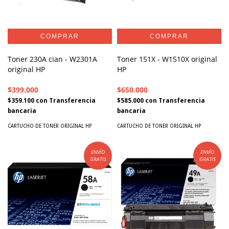
Toner 230A cian - W2301A
Toner 151X - W1510X original
original HP
HP
$399.000
$650.000
$359.100
con
Transferencia
$585.000
con
Transferencia
bancaria
bancaria
CARTUCHO DE TONER ORIGINAL HP
CARTUCHO DE TONER ORIGINAL HP
ENVÍO
ENVÍO
GRATIS
GRATIS