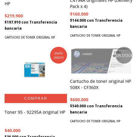
C4194A originales HP (Delivery
HP
Pack x 4)
$160.000
$219.900
$144.000
con
Transferencia
$197.910
con
Transferencia
bancaria
bancaria
CARTUCHO DE TONER ORIGINAL HP
CARTUCHO DE TONER ORIGINAL HP
ENVÍO
SIN STOCK
GRATIS
Cartucho de toner original HP
508X - CF360X
$600.000
$540.000
con
Transferencia
Toner 95 - 92295A original HP
bancaria
CARTUCHO DE TONER ORIGINAL HP
$40.000
$36.000
con
Transferencia