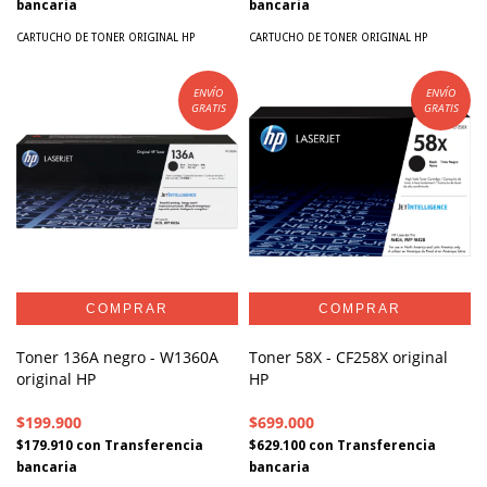
bancaria
bancaria
CARTUCHO DE TONER ORIGINAL HP
CARTUCHO DE TONER ORIGINAL HP
ENVÍO
ENVÍO
GRATIS
GRATIS
Toner 136A negro - W1360A
Toner 58X - CF258X original
original HP
HP
$199.900
$699.000
$179.910
con
Transferencia
$629.100
con
Transferencia
bancaria
bancaria